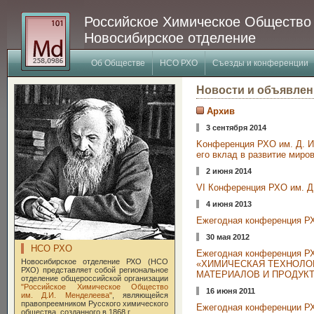
Российское Химическое Общество
Новосибирское отделение
Об Обществе
НСО РХО
Съезды и конференции
Новости и объявлен
Архив
3 сентября 2014
Kонференция РХО им. Д. И
его вклад в развитие миро
2 июня 2014
VI Конференция РХО им. Д
4 июня 2013
Ежегодная конференция РХ
30 мая 2012
НСО РХО
Ежегодная конференция РХ
Новосибирское отделение РХО (НСО
«ХИМИЧЕСКАЯ ТЕХНОЛО
РХО) представляет собой региональное
МАТЕРИАЛОВ И ПРОДУК
отделение общероссийской организации
"Российское Химическое Общество
16 июня 2011
им. Д.И. Менделеева"
, являющейся
правопреемником Русского химического
Eжегодная конференции РХ
общества, созданного в 1868 г.