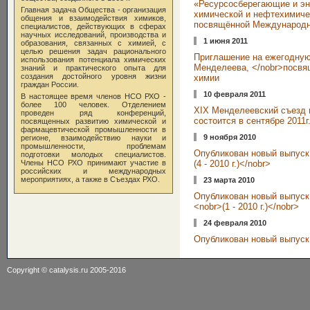
«Ресурсосберегающие и эн
Главная задача Общества - организация
химической и нефтехимиче
общения и взаимодействия химиков,
посвящённой Международн
специалистов, действующих в сферах
научных исследований, производства и
1 июня 2011
образования, связанных с химией, с
целью решения задач рационального
Приглашение на ежегодную
использования потенциала химических
Менделеева, </nobr>посв
знаний и практического опыта для
создания достойного уровня жизни
химии
граждан России.
10 февраля 2011
В настоящее время членов НСО РХО -
более 100 человек. Отделением
XIX Менделеевский съезд 
проведен ряд конференций,
состоится в сентябре 2011г
посвященных развитию химической и
фармацевтической промышленности в
9 ноября 2010
регионе, взаимодействию науки и
промышленности, проблемам
Опубликован новый выпуск
подготовки молодых специалистов.
Члены НСО РХО принимают участие в
(4 - 2010 г.)</nobr>
российских и международных
мероприятиях, а также в Съездах РХО.
23 марта 2010
Опубликован новый выпуск
<nobr>(1 - 2010 г.)</nobr>
24 февраля 2010
Опубликован новый выпуск 
Copyright ©
catalysis.ru
2005-2016