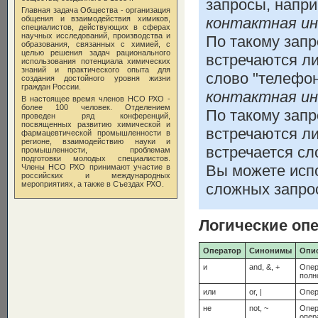
запросы, напри
Главная задача Общества - организация
общения и взаимодействия химиков,
контактная и
специалистов, действующих в сферах
научных исследований, производства и
По такому запр
образования, связанных с химией, с
целью решения задач рационального
встречаются ли
использования потенциала химических
знаний и практического опыта для
слово "телефон
создания достойного уровня жизни
граждан России.
контактная и
В настоящее время членов НСО РХО -
более 100 человек. Отделением
По такому запр
проведен ряд конференций,
посвященных развитию химической и
встречаются ли
фармацевтической промышленности в
регионе, взаимодействию науки и
встречается сл
промышленности, проблемам
подготовки молодых специалистов.
Вы можете исп
Члены НСО РХО принимают участие в
российских и международных
мероприятиях, а также в Съездах РХО.
сложных запро
Логические оп
Оператор
Синонимы
Опи
и
and, &, +
Опе
полн
или
or, |
Опе
не
not, ~
Опе
опер