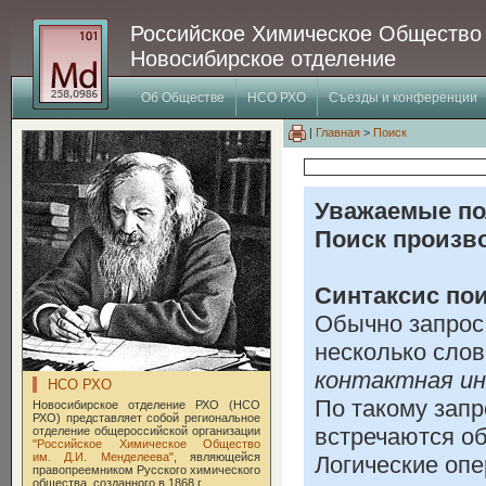
Российское Химическое Общество
Новосибирское отделение
Об Обществе
НСО РХО
Съезды и конференции
|
Главная
>
Поиск
Уважаемые по
Поиск произво
Синтаксис пои
Обычно запрос 
несколько слов
контактная и
НСО РХО
По такому запр
Новосибирское отделение РХО (НСО
РХО) представляет собой региональное
встречаются об
отделение общероссийской организации
"Российское Химическое Общество
им. Д.И. Менделеева"
, являющейся
Логические оп
правопреемником Русского химического
общества, созданного в 1868 г.