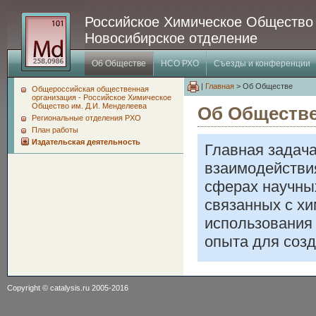
Российское Химическое Общество
Новосибирское отделение
Об Обществе
НСО РХО
Съезды и конференции
|
Главная
> Об Обществе
Общероссийская общественная
организация - Российское Химическое
Общество им. Д.И. Менделеева
Об Обществ
Региональные отделения РХО
План работы
Издательская деятельность
Главная задач
взаимодействи
сферах научных
связанных с хи
использования 
опыта для созд
Copyright ©
catalysis.ru
2005-2016